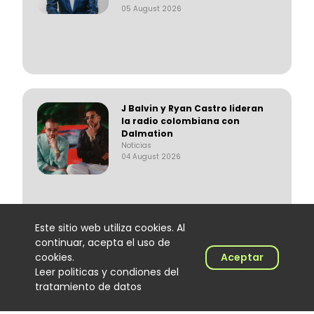
05 August 2026
J Balvin y Ryan Castro lideran
la radio colombiana con
Dalmation
Noticias
04 August 2026
Este sitio web utiliza cookies. Al
continuar, acepta el uso de
cookies.
Aceptar
Cómo Cali convirtió al DJ de
Leer politicas y condiones del
salsa en protagonista de una
tratamiento de datos
cultura musical única
Noticias