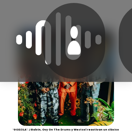
‘GODZILA’: J Balvin, Ovy On The Drums y Westcol reactivan un clásico