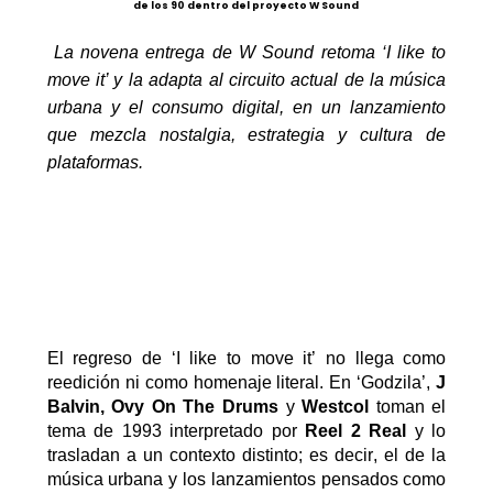
de los 90 dentro del proyecto W Sound
La novena entrega de W
Sound
retoma
‘
I
like
to
move
it
’
y la adapta al circuito actual de la música
urbana y el consumo digital, en un lanzamiento
que mezcla nostalgia, estrategia y cultura de
plataformas.
El regreso de
‘
I
like
to
move
it
’
no llega como
reedición ni como homenaje literal. En
‘
G
odzila
’
,
J
Balvin,
Ovy
On
The
Drums
y
Westcol
toman el
tema de 1993 interpretado por
Reel
2 Real
y lo
trasladan a un contexto distinto
; es decir,
el de la
música urbana y los lanzamientos pensados como