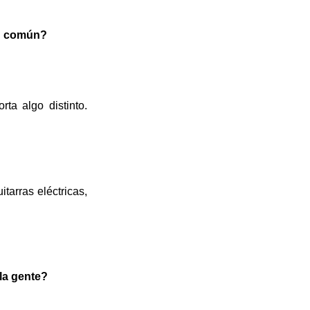
en común?
a algo distinto.
tarras eléctricas,
.
la gente?