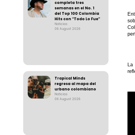
completa tres
semanas en el No. 1
del Top 100 Colombia
Ent
Hits con “Todo Lo Fue”
sob
Noticias
Co
06 August 2026
per
La 
ref
Trapical Minds
regresa al mapa del
urbano colombiano
Noticias
06 August 2026