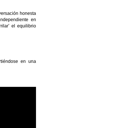
nversación honesta
independiente en
ilar’ el equilibrio
rtiéndose en una