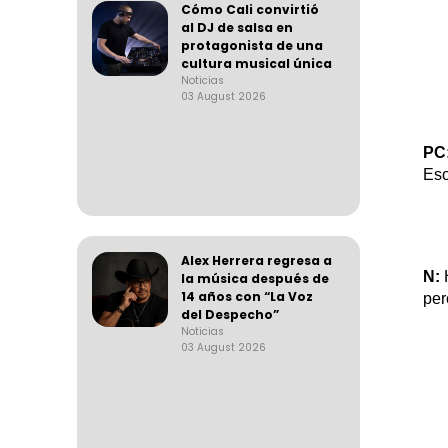
Cómo Cali convirtió
al DJ de salsa en
protagonista de una
cultura musical única
Noticias
03 August 2026
P
C
Eso
Alex Herrera regresa a
N:
H
la música después de
14 años con “La Voz
per
del Despecho”
Noticias
03 August 2026