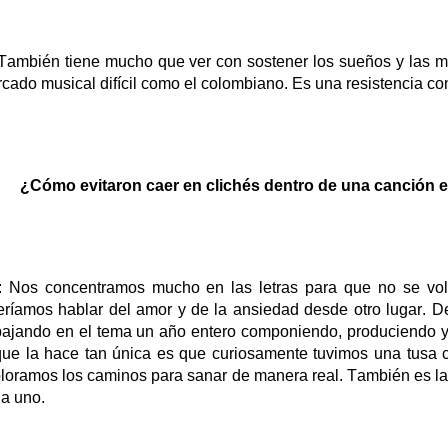
ambién tiene mucho que ver con sostener los sueños y las m
cado musical difícil como el colombiano. Es una resistencia co
¿Cómo evitaron caer en clichés dentro de una canción 
: Nos concentramos mucho en las letras para que no se volv
ríamos hablar del amor y de la ansiedad desde otro lugar.
De
bajando en el tema un año entero
componiendo, produciendo y
que la hace tan única es que curiosamente tuvimos un
a
tusa c
loramos los caminos para sanar de manera real. También es la 
a uno.