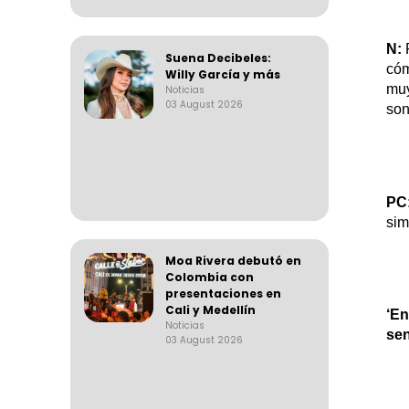
N:
P
Suena Decibeles:
cóm
Willy García y más
muy
Noticias
03 August 2026
son
P
C
sim
Moa Rivera debutó en
Colombia con
presentaciones en
Cali y Medellín
‘
En
Noticias
sen
03 August 2026