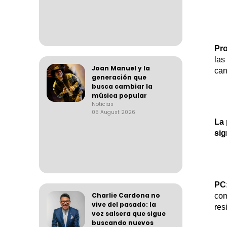
Pro
las
Joan Manuel y la
can
generación que
busca cambiar la
música popular
Noticias
05 August 2026
La 
sig
P
C
Charlie Cardona no
com
vive del pasado: la
res
voz salsera que sigue
buscando nuevos