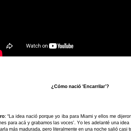
¿Cómo nació
‘
Encarrila
r
’?
ro
:
“
La idea nació porque yo iba para Miami y ellos me dijero
nes para acá y grabamos las voces’. Yo les adelanté una idea 
varla más madurada, pero literalmente en una noche salió casi t