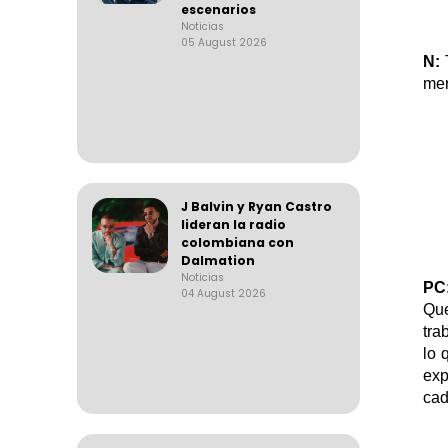
escenarios
Noticias
05 August 2026
N:
T
mer
J Balvin y Ryan Castro
lideran la radio
colombiana con
Dalmation
Noticias
PC
04 August 2026
Que
tra
lo 
exp
cad