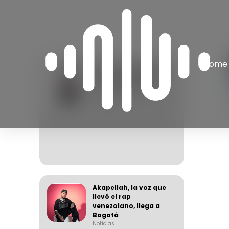
Home
Apache, el arquitecto
de una generación
del rap venezolano
Noticias
06 August 2026
Akapellah, la voz que
llevó el rap
venezolano, llega a
Bogotá
Noticias