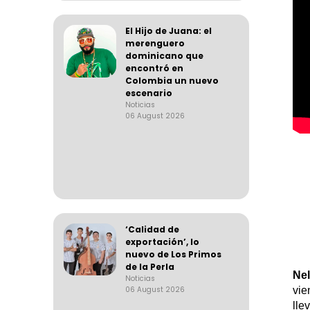
El Hijo de Juana: el
merenguero
dominicano que
encontró en
Colombia un nuevo
escenario
Noticias
06 August 2026
‘Calidad de
exportación’, lo
nuevo de Los Primos
de la Perla
Nel
Noticias
06 August 2026
vie
lle