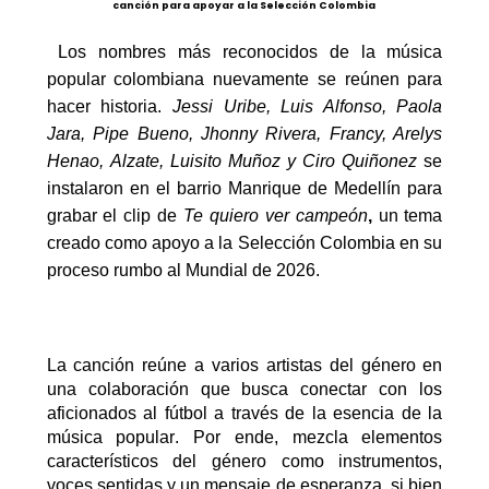
canción para apoyar a la Selección Colombia
Los nombres más reconocidos de la
música
popular colombiana
nuevamente se reúnen para
hacer historia.
Jessi Uribe, Luis Alfonso, Paola
Jara, Pipe Bueno,
Jhonny
Rivera, Francy, Arelys
Henao,
Alzate
, Luisito Muñoz y Ciro Quiñonez
se
instalaron en el barrio Manrique de Medellín para
grabar el clip de
Te quiero ver campeón
,
un tema
creado como apoyo a la Selección Colombia en su
proceso rumbo al Mundial de 2026.
La canción reúne a varios artistas del género en
una colaboración que busca conectar con los
aficionados al fútbol a través
de la esencia de la
música popular
.
Por ende,
mezcla elementos
característicos
del género como
instrumentos,
voces sentidas y un mensaje
de esperanza, si bien